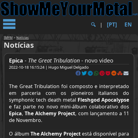
[PT]
EN
🔍︎
|
SMYM
>
Notícias
Notícias
Epica
-
The Great Tribulation
- novo video
2022-10-18 16:15:24 | Hugo Miguel Delgado
The Great Tribulation
foi composto e interpretado
em parceria com os pioneiros italianos do
symphonic tech death metal
Fleshgod Apocalypse
e faz parte no novo mini-álbum colaborativo dos
Epica
,
The Alchemy Project
, com lançamento a 11
de Novembro.
O álbum
The Alchemy Project
está disponível para