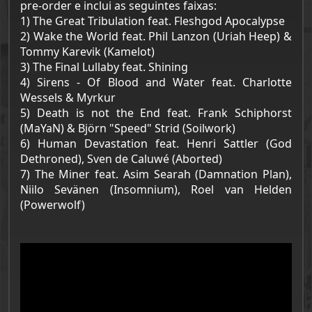
pre-order e inclui as seguintes faixas:
1) The Great Tribulation feat. Fleshgod Apocalypse
2) Wake the World feat. Phil Lanzon (Uriah Heep) &
Tommy Karevik (Kamelot)
3) The Final Lullaby feat. Shining
4) Sirens - Of Blood and Water feat. Charlotte
Wessels & Myrkur
5) Death is not the End feat. Frank Schiphorst
(MaYaN) & Björn "Speed" Strid (Soilwork)
6) Human Devastation feat. Henri Sattler (God
Dethroned), Sven de Caluwé (Aborted)
7) The Miner feat. Asim Searah (Damnation Plan),
Niilo Sevänen (Insomnium), Roel van Helden
(Powerwolf)